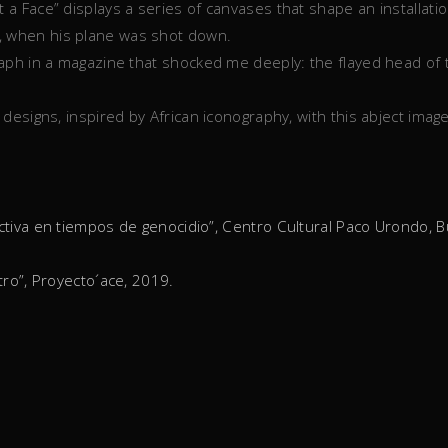
st a Face” displays a series of canvases that shape an installat
a, when his plane was shot down.
ograph in a magazine that shocked me deeply: the flayed head of 
t designs, inspired by African iconography, with this abject imag
tiva en tiempos de genocidio”, Centro Cultural Paco Urondo, B
tro”, Proyecto´ace, 2019.