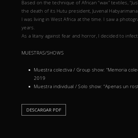
Based on the technique of African “wax” textiles, “Ju
the death of its Hutu president, Juvenal Habyariman
I was living in West Africa at the time. I saw a phot
years.
As a litany against fear and horror, I decided to infec
MUESTRAS/SHOWS
Muestra colectiva / Group show: “Memoria colec
2019
Muestra individual / Solo show: “Apenas un ros
DESCARGAR PDF