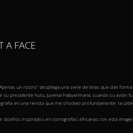
T A FACE
 “Apenas un rostro” despliega una serie de telas que dan forma a
de su presidente hutu, Juvenal Habyarimana, cuando su avión f
otografía en una revista que me shockeó profundamente: la cab
ctar diseños inspirados en iconografías africanas con esta imag